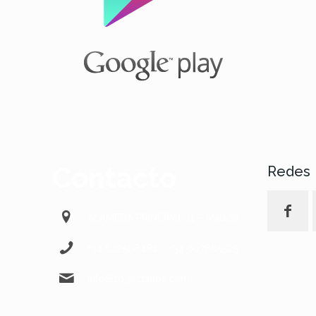
Contacto
Redes
ALAMEDA PRINCIPAL 11 – Málaga
+34 622568484 – +34 607865525
info@103octanos.com