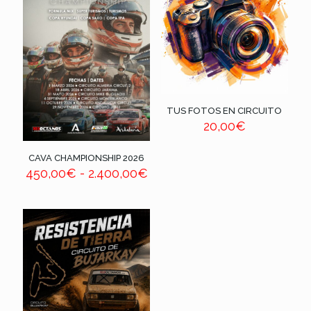
TUS FOTOS EN CIRCUITO
20,00
€
CAVA CHAMPIONSHIP 2026
450,00
€
-
2.400,00
€
Rango
de
precios:
desde
450,00€
hasta
2.400,00€