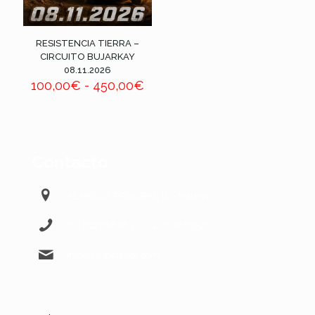
RESISTENCIA TIERRA –
CIRCUITO BUJARKAY
08.11.2026
100,00
€
-
450,00
€
Rango
de
precios:
desde
100,00€
hasta
Contacto
450,00€
ALAMEDA PRINCIPAL 11 – Málaga
+34 622568484 – +34 607865525
info@103octanos.com