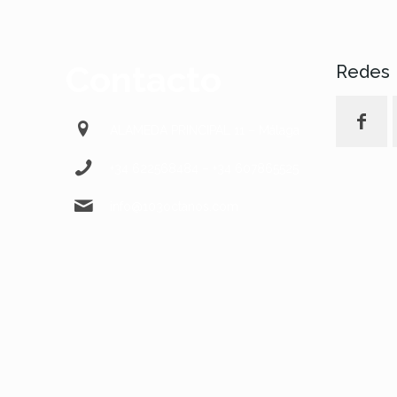
Contacto
Redes
ALAMEDA PRINCIPAL 11 – Málaga
+34 622568484 – +34 607865525
info@103octanos.com