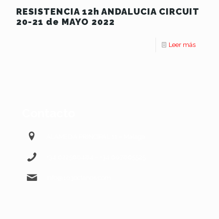
RESISTENCIA 12h ANDALUCIA CIRCUIT
20-21 de MAYO 2022
Leer más
Contacto
ALAMEDA PRINCIPAL 11 – Málaga
+34 622568484 – +34 607865525
info@103octanos.com