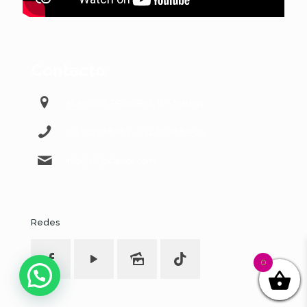
Contacto
ALAMEDA PRINCIPAL 11 – Málaga
+34 622568484 – +34 607865525
info@103octanos.com
Redes
0