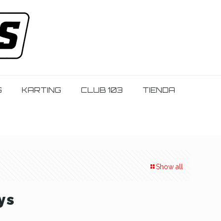
G
KARTING
CLUB 103
TIENDA
Show all
ys