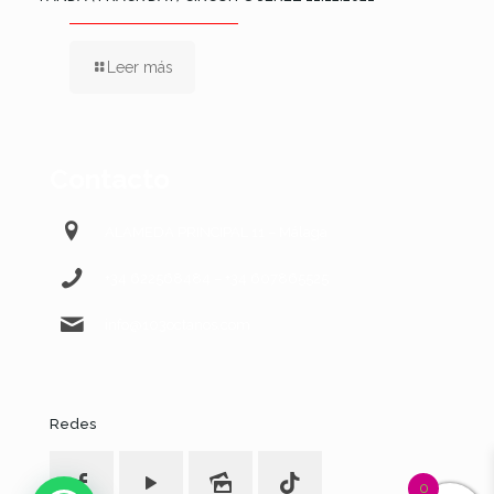
Leer más
Contacto
ALAMEDA PRINCIPAL 11 – Málaga
+34 622568484 – +34 607865525
info@103octanos.com
Redes
0