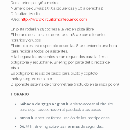
Recta principal: 960 metros
Número de curvas: 15 (5 a izquierdas y 10 a derechas)
Dificultad: Media
Web:
http://www.circuitomonteblanco.com
En pista rodarán 25 coches a la vez en pista libre.
El horario de la pista es de 10:00 a 18:00 con diferentes
horarios y grupos
El circuito estará disponible desde las 8:00 teniendo una hora
para recibir a todos los asistentes.
A la llegada los asistentes serán requeridos para la firma
obligatoria y escuchar el Briefing por parte del director de
pista.
Es obligatorio el uso de casco para piloto y copiloto.
Incluye seguro de piloto
Disponible sistema de cronometraje (incluido en la inscripción)
HORARIO
Sábado de 17:30 a 19:00 h
. Abierto acceso al circuito
para dejar los coches en el paddock o los boxes.
08:00 h
. Apertura formalización de las inscripciones.
09:35 h.
Briefing sobre las
normas
de seguridad.