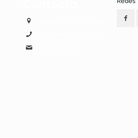
Contacto
Redes
ALAMEDA PRINCIPAL 11 – Málaga
+34 622568484 – +34 607865525
info@103octanos.com