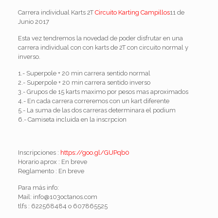
Carrera individual Karts 2T
Circuito Karting Campillos
11 de
Junio 2017
Esta vez tendremos la novedad de poder disfrutar en una
carrera individual con con karts de 2T con circuito normal y
inverso.
1.- Superpole + 20 min carrera sentido normal
2.- Superpole + 20 min carrera sentido inverso
3.- Grupos de 15 karts maximo por pesos mas aproximados
4.- En cada carrera correremos con un kart diferente
5.- La suma de las dos carreras determinara el podium
6.- Camiseta incluida en la inscrpcion
Inscripciones :
https://goo.gl/GUPqb0
Horario aprox : En breve
Reglamento : En breve
Para más info:
Mail: info@103octanos.com
tlfs : 622568484 o 607865525