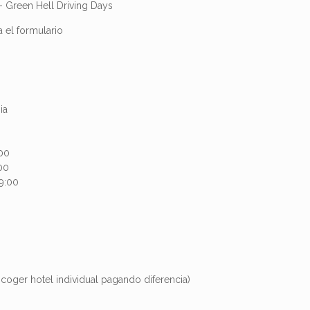
)- Green Hell Driving Days
 el formulario
ia
:00
:00
19:00
coger hotel individual pagando diferencia)