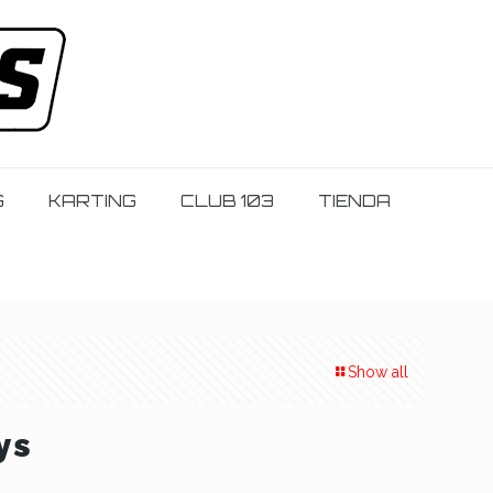
G
KARTING
CLUB 103
TIENDA
Show all
ys