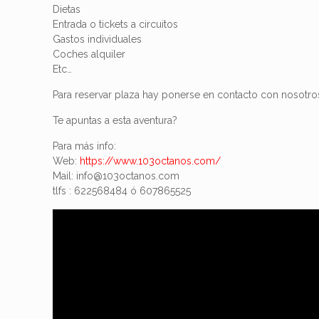
Dietas
Entrada o tickets a circuitos
Gastos individuales
Coches alquiler
Etc…
Para reservar plaza hay ponerse en contacto con nosotro
Te apuntas a esta aventura?
Para más info:
Web:
https://www.103octanos.com/
Mail: info@103octanos.com
tlfs : 622568484 ó 607865525