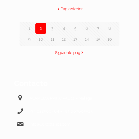
Pag anterior
1
2
3
4
5
6
7
8
9
10
11
12
13
14
15
16
Siguiente pag
Contacto
ALAMEDA PRINCIPAL 11 – Málaga
+34 622568484 – +34 607865525
info@103octanos.com