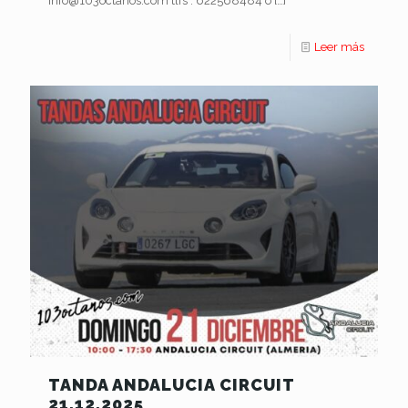
info@103octanos.com tlfs : 622568484 o
[…]
Leer más
TANDA ANDALUCIA CIRCUIT
21.12.2025