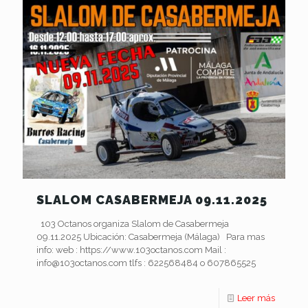
SLALOM CASABERMEJA 09.11.2025
103 Octanos organiza Slalom de Casabermeja
09.11.2025 Ubicación: Casabermeja (Málaga) Para mas
info: web : https://www.103octanos.com Mail :
info@103octanos.com tlfs : 622568484 o 607865525
Leer más