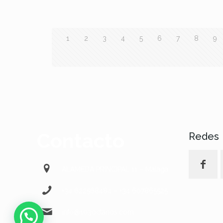
1
2
3
4
5
6
7
8
9
Contacto
Redes
ALAMEDA PRINCIPAL 11 – Málaga
+34 622568484 – +34 607865525
info@103octanos.com