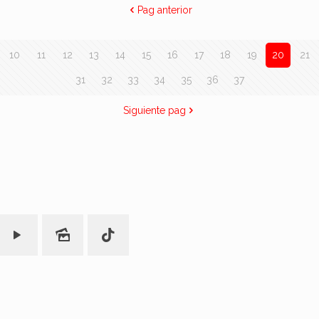
Pag anterior
10
11
12
13
14
15
16
17
18
19
20
21
31
32
33
34
35
36
37
Siguiente pag