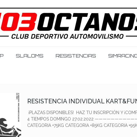
IP
SLALOMS
RESISTENCIAS
SIMRACIN
RESISTENCIA INDIVIDUAL KART&FUN
¡PLAZAS DISPONIBLES! HAZ TU INSCRIPCIÓN Y 
4 TIEMPOS DOMINGO 27.02.2022 ———————————
CATEGORIA +75KG CATEGORIA +85KG CATEGORIA +95